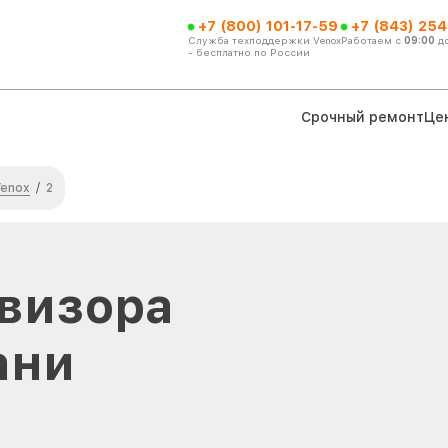
+7 (800) 101-17-59
+7 (843) 254
Служба техподдержки Venox
Работаем с
09:00
д
- бесплатно по России
Срочный ремонт
Це
Venox
/
2
визора
ани