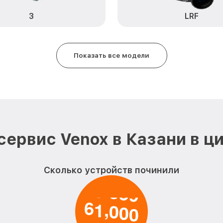
3
LRF
Замена корпуса 2 Venox
Замена дисплея (экрана) 2 Ven
Показать все модели
Прошивка (Обновление ПО) 2 V
Ремонт платы управления (вос
Venox
Восстановление после попадан
Venox
сервис Venox в Казани в ц
Ремонт Wi-Fi 2 Venox
Сколько устройств починили
Ремонт разъема 2 Venox
Ремонт капиллярной трубки 2 V
6
1
0
0
0
,