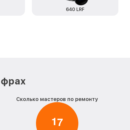
640 LRF
от 1500₽
Заказать
от 750₽
ox
Заказать
от 450₽
enox
Заказать
становление) 2
от 750₽
Заказать
ия влаги 2
от 850₽
Заказать
ифрах
от 850₽
Заказать
Сколько мастеров по ремонту
от 650₽
Заказать
от 450₽
enox
Заказать
1
7