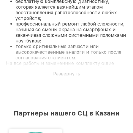
бесплатную комплексную диагностику,
которая является важнейшим этапом
восстановления работоспособности любых
устройств;
профессиональный ремонт любой сложности,
начиная со смены экрана на смартфонах и
заканчивая сложными системными поломками
ноутбуков;
только оригинальные запчасти или
высококачественные аналоги и только после
согласования с клиентом.
На все работы и замененные комплектующие
предоставляется длительная гарантия. В случае
Развернуть
поломки по условиям гарантии, мы бесплатно
исправим ситуацию.
Наши преимущества
Преимуществами нашего сервисного центра
Venox в Казани являются:
лучшие специалисты с многолетним опытом и
безупречной репутацией;
Партнеры нашего СЦ в Казани
современное оборудование и
лицензированное ПО в ремонтно-
диагностических мастерских;