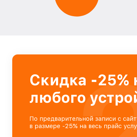
Скидка -25% 
любого устро
По предварительной записи с сайт
в размере -25% на весь прайс усл