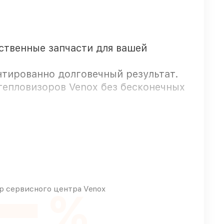
ественные запчасти для вашей
нтированно долговечный результат.
тепловизоров Venox без бесконечных
редоставляется длительная гарантия.
а
быстро
 сервисного центра Venox
%
, какие детали использовать, а мы