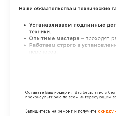
Наши обязательства и технические г
Устанавливаем подлинные дет
техники.
Опытные мастера
– проходят р
Работаем строго в установле
переносов.
Официальная гарантия
– на вс
Мы гарантируем:
80%
заказов по ремонту исполня
Оставьте Ваш номер и я Вас бесплатно и без
проконсультирую по всем интересующим в
90%
запчастей Venox имеются в 
Подлинные запчасти Venox и 
готовы рассмотреть варианты п
Запишитесь на ремонт и получите
скидку 