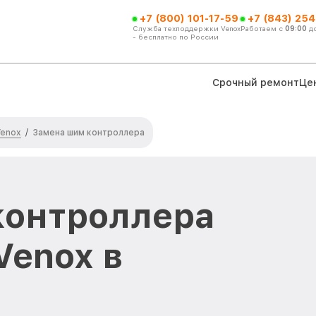
+7 (800) 101-17-59
+7 (843) 254
Служба техподдержки Venox
Работаем с
09:00
д
- бесплатно по России
Срочный ремонт
Це
Venox
/
Замена шим контроллера
контроллера
Venox в