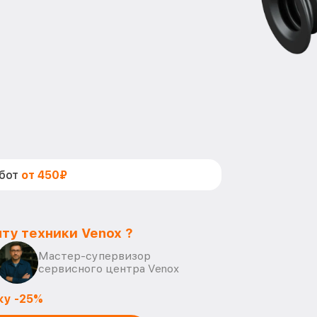
абот
от 450₽
ту техники Venox ?
Мастер-супервизор
сервисного центра Venox
ку -25%