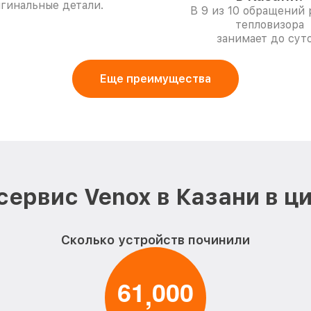
гинальные детали.
В 9 из 10 обращений
тепловизора
занимает до суто
Еще преимущества
сервис Venox в Казани в ц
Сколько устройств починили
6
1
0
0
0
,