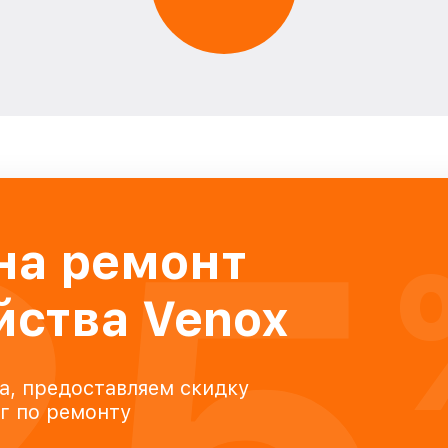
25
на ремонт
йства Venox
а, предоставляем скидку
уг по ремонту