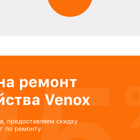
25
на ремонт
йства Venox
а, предоставляем скидку
уг по ремонту