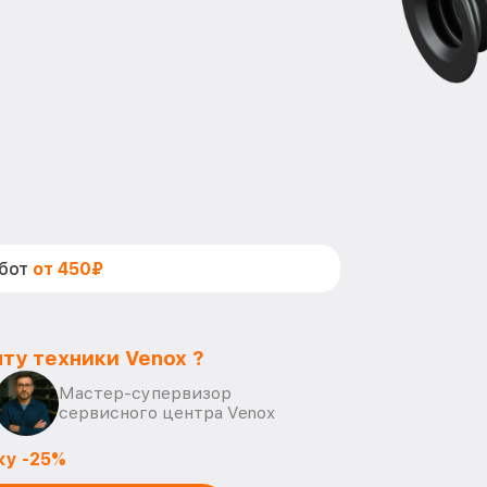
абот
от 450₽
ту техники Venox ?
Мастер-супервизор
сервисного центра Venox
ку -25%