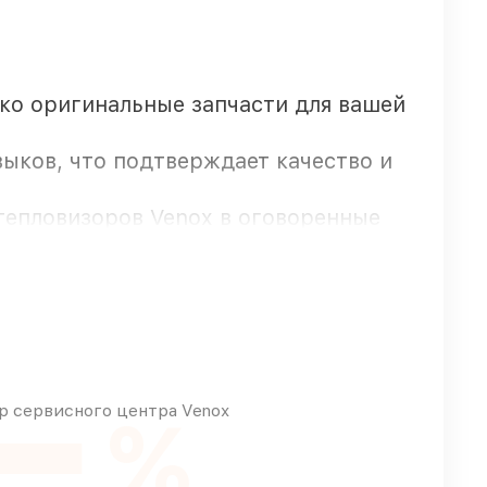
ько оригинальные запчасти для вашей
выков, что подтверждает качество и
тепловизоров Venox в оговоренные
 предоставляется длительная
 сервисного центра Venox
%
ивно