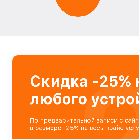
Скидка -25% 
любого устро
По предварительной записи с сайт
в размере -25% на весь прайс усл