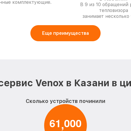
нные комплектующие.
В 9 из 10 обращений
тепловизора
занимает несколько 
Еще преимущества
сервис Venox в Казани в ц
Сколько устройств починили
6
1
0
0
0
,