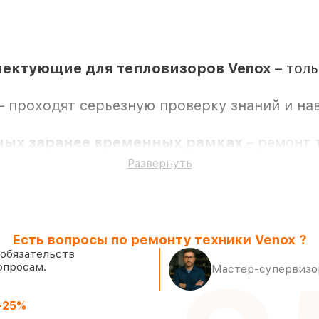
ектующие для тепловизоров Venox
– тол
– проходят серьезную проверку знаний и на
нных заранее временных рамках
– ремонт 
Развернуть
е ремонт и запчасти для тепловизоров Venox
Есть вопросы по ремонту техники Venox ?
 обязательств
опросам.
Мастер-супервизор
яются в присутствии клиента
личии в Казани, остальные приходят операт
-25%