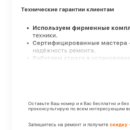
Технические гарантии клиентам
Используем фирменные компл
техники.
Сертифицированные мастера
надёжность ремонта.
Работаем строго в установле
сроки.
Официальная гарантия
– на вс
гарантия.
Мы гарантируем:
Оставьте Ваш номер и я Вас бесплатно и без
проконсультирую по всем интересующим в
80%
ремонтов по ремонту исполн
90%
деталей Venox имеются в на
Запишитесь на ремонт и получите
скидку 