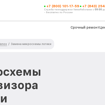
+7 (800) 101-17-59
+7 (843) 254
Служба техподдержки Venox
Работаем с
09:00
д
- бесплатно по России
Срочный ремонт
Це
Venox
/
Замена микросхемы логики
осхемы
визора
ни