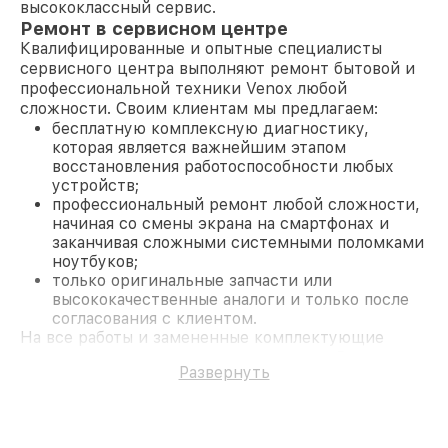
высококлассный сервис.
Ремонт в сервисном центре
Квалифицированные и опытные специалисты
сервисного центра выполняют ремонт бытовой и
профессиональной техники Venox любой
сложности. Своим клиентам мы предлагаем:
бесплатную комплексную диагностику,
которая является важнейшим этапом
восстановления работоспособности любых
устройств;
профессиональный ремонт любой сложности,
начиная со смены экрана на смартфонах и
заканчивая сложными системными поломками
ноутбуков;
только оригинальные запчасти или
высококачественные аналоги и только после
согласования с клиентом.
На все работы и замененные комплектующие
предоставляется длительная гарантия. В случае
Развернуть
поломки по условиям гарантии, мы бесплатно
исправим ситуацию.
Наши преимущества
Преимуществами нашего сервисного центра