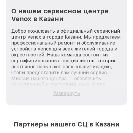
О нашем сервисном центре
Venox в Казани
Добро пожаловать в официальный сервисный
центр Venox в городе Казани. Мы предлагаем
профессиональный ремонт и обслуживание
устройств Venox для всех жителей города и
окрестностей. Наша команда состоит из
сертифицированных специалистов, которые
постоянно повышают свою квалификацию,
чтобы предоставить вам лучший сервис.
Миссия нашего центра — обеспечить
качественный и доступный ремонт для
каждого пользователя продукции Venox, вне
Развернуть
зависимости от сложности поломки. Мы
стремимся к тому, чтобы каждый клиент был
удовлетворен скоростью и качеством
предоставляемых услуг. Наша цель — стать
лучшим сервисным центром Venox в городе
Партнеры нашего СЦ в Казани
Казани, постоянно повышая уровень доверия
и лояльности наших клиентов.