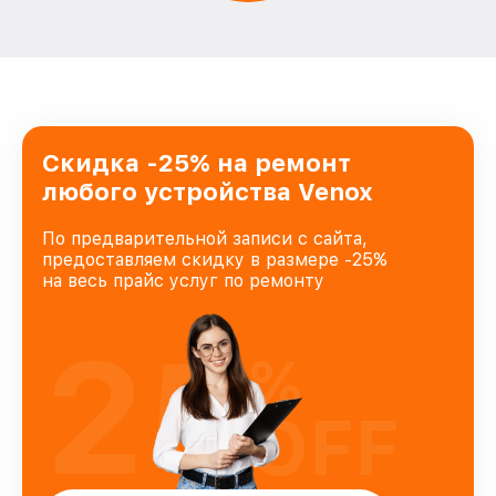
Скидка -25% на ремонт
любого устройства Venox
По предварительной записи с сайта,
предоставляем скидку в размере -25%
на весь прайс услуг по ремонту
25
%
OFF