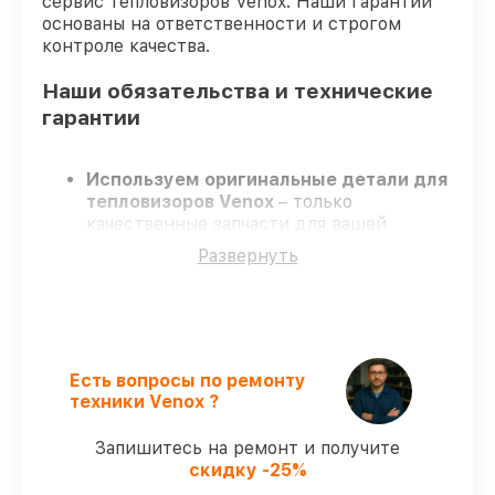
сервис тепловизоров Venox. Наши гарантии
основаны на ответственности и строгом
контроле качества.
Наши обязательства и технические
гарантии
Используем оригинальные детали для
тепловизоров Venox
– только
качественные запчасти для вашей
техники.
Развернуть
Сертифицированные мастера
–
проходят серьезную проверку знаний и
навыков, что обеспечивает высокий
уровень сервиса.
Завершаем работы без задержек
–
ремонт тепловизоров Venox в
Есть вопросы по ремонту
оговоренные сроки.
техники Venox ?
Поддержка после ремонта
– на все
ремонт и запчасти для тепловизоров
Запишитесь на ремонт и получите
Venox предоставляется длительная
скидку -25%
гарантия.