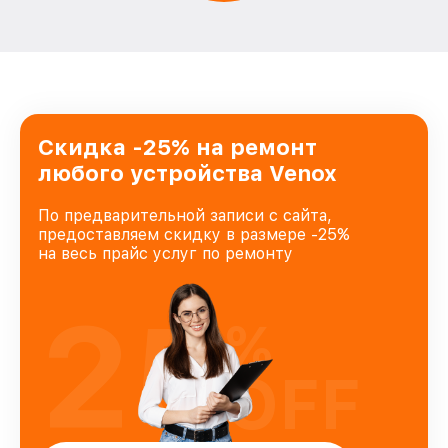
Скидка -25% на ремонт
любого устройства Venox
По предварительной записи с сайта,
предоставляем скидку в размере -25%
на весь прайс услуг по ремонту
25
%
OFF