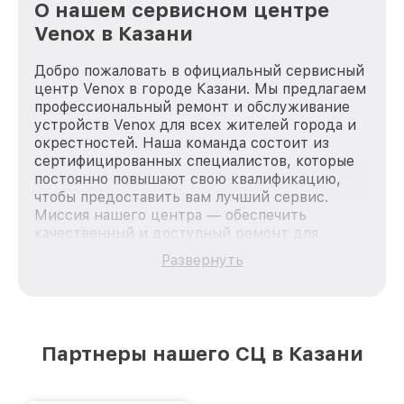
О нашем сервисном центре
Venox в Казани
Добро пожаловать в официальный сервисный
центр Venox в городе Казани. Мы предлагаем
профессиональный ремонт и обслуживание
устройств Venox для всех жителей города и
окрестностей. Наша команда состоит из
сертифицированных специалистов, которые
постоянно повышают свою квалификацию,
чтобы предоставить вам лучший сервис.
Миссия нашего центра — обеспечить
качественный и доступный ремонт для
каждого пользователя продукции Venox, вне
Развернуть
зависимости от сложности поломки. Мы
стремимся к тому, чтобы каждый клиент был
удовлетворен скоростью и качеством
предоставляемых услуг. Наша цель — стать
лучшим сервисным центром Venox в городе
Партнеры нашего СЦ в Казани
Казани, постоянно повышая уровень доверия
и лояльности наших клиентов.