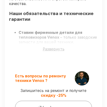
качества.
Наши обязательства и технические
гарантии
Ставим фирменные детали для
тепловизоров Venox
– только заводские
запчасти для вашей техники.
Опытные мастера
– проходят строгий
Развернуть
отбор, что обеспечивает гарантированно
долговечный результат.
Завершаем работы без задержек
–
ремонт тепловизоров Venox без
бесконечных переносов.
Поддержка после ремонта
– на все
Есть вопросы по ремонту
виды работ и комплектующие для
техники Venox ?
тепловизоров Venox предоставляется
гарантия до 3-х лет.
Запишитесь на ремонт и получите
скидку -25%
Мы гарантируем: