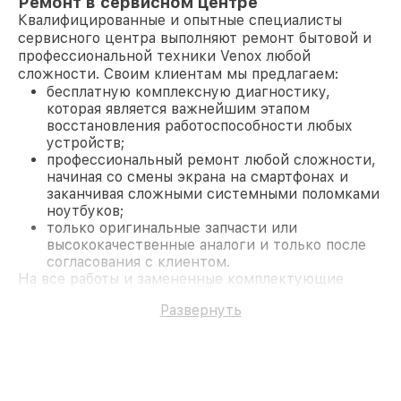
Ремонт в сервисном центре
Квалифицированные и опытные специалисты
сервисного центра выполняют ремонт бытовой и
профессиональной техники Venox любой
сложности. Своим клиентам мы предлагаем:
бесплатную комплексную диагностику,
которая является важнейшим этапом
восстановления работоспособности любых
устройств;
профессиональный ремонт любой сложности,
начиная со смены экрана на смартфонах и
заканчивая сложными системными поломками
ноутбуков;
только оригинальные запчасти или
высококачественные аналоги и только после
согласования с клиентом.
На все работы и замененные комплектующие
предоставляется длительная гарантия. В случае
Развернуть
поломки по условиям гарантии, мы бесплатно
исправим ситуацию.
Наши преимущества
Преимуществами нашего сервисного центра
Venox в Казани являются: