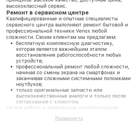
высококлассный сервис.
Ремонт в сервисном центре
Квалифицированные и опытные специалисты
сервисного центра выполняют ремонт бытовой и
профессиональной техники Venox любой
сложности. Своим клиентам мы предлагаем:
бесплатную комплексную диагностику,
которая является важнейшим этапом
восстановления работоспособности любых
устройств;
профессиональный ремонт любой сложности,
начиная со смены экрана на смартфонах и
заканчивая сложными системными поломками
ноутбуков;
только оригинальные запчасти или
высококачественные аналоги и только после
согласования с клиентом.
На все работы и замененные комплектующие
предоставляется длительная гарантия. В случае
Развернуть
поломки по условиям гарантии, мы бесплатно
исправим ситуацию.
Наши преимущества