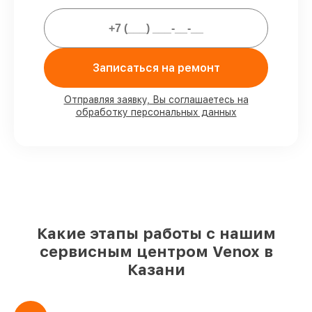
Мы гарантируем:
80%
заказов проводим с возможностью
личного присутствия владельца
Записаться на ремонт
90%
деталей Venox готовы к установке в
Казани, остальные доставляются быстро
Отправляя заявку, Вы соглашаетесь на
Оригинальные комплектующие Venox
обработку персональных данных
и качественные аналоги
– с учётом
любых финансовых возможностей
85%
ремонтов занимают до 2 часов,
после приёма тепловизора
Какие этапы работы с нашим
сервисным центром Venox в
Казани