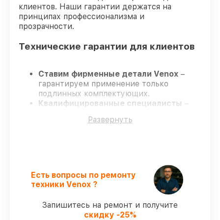
клиентов. Наши гарантии держатся на
принципах профессионализма и
прозрачности.
Технические гарантии для клиентов
Ставим фирменные детали Venox
–
гарантируем применение только
подлинных комплектующих.
Квалифицированные специалисты
–
проходят постоянное обучение, что
Развернуть
обеспечивает надёжную работу
устройства после ремонта.
Заканчиваем ремонт в четко
оговоренные сроки
– ремонт
тепловизора Venox LRF в оговоренные
сроки.
Есть вопросы по ремонту
Официальная гарантия
– все работы и
техники Venox ?
запчасти защищены гарантийной
поддержкой до 3 лет.
Запишитесь на ремонт и получите
скидку -25%