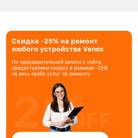
Скидка -25% на ремонт
любого устройства Venox
По предварительной записи с сайта,
предоставляем скидку в размере -25%
на весь прайс услуг по ремонту
25
%
OFF