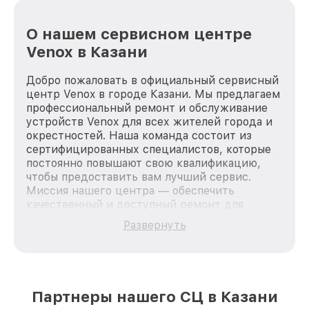
О нашем сервисном центре
Venox в Казани
Добро пожаловать в официальный сервисный
центр Venox в городе Казани. Мы предлагаем
профессиональный ремонт и обслуживание
устройств Venox для всех жителей города и
окрестностей. Наша команда состоит из
сертифицированных специалистов, которые
постоянно повышают свою квалификацию,
чтобы предоставить вам лучший сервис.
Миссия нашего центра — обеспечить
качественный и доступный ремонт для
каждого пользователя продукции Venox, вне
Развернуть
зависимости от сложности поломки. Мы
стремимся к тому, чтобы каждый клиент был
удовлетворен скоростью и качеством
предоставляемых услуг. Наша цель — стать
лучшим сервисным центром Venox в городе
Партнеры нашего СЦ в Казани
Казани, постоянно повышая уровень доверия