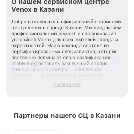
О нашем сервисном центре
Venox в Казани
Добро пожаловать в официальный сервисный
центр Venox в городе Казани. Мы предлагаем
профессиональный ремонт и обслуживание
устройств Venox для всех жителей города и
окрестностей. Наша команда состоит из
сертифицированных специалистов, которые
постоянно повышают свою квалификацию,
чтобы предоставить вам лучший сервис.
Миссия нашего центра — обеспечить
качественный и доступный ремонт для
каждого пользователя продукции Venox, вне
Развернуть
зависимости от сложности поломки. Мы
стремимся к тому, чтобы каждый клиент был
удовлетворен скоростью и качеством
предоставляемых услуг. Наша цель — стать
лучшим сервисным центром Venox в городе
Партнеры нашего СЦ в Казани
Казани, постоянно повышая уровень доверия
и лояльности наших клиентов.