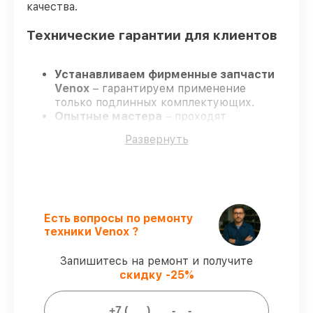
качества.
Технические гарантии для клиентов
Устанавливаем фирменные запчасти
Venox
– гарантируем применение
только подлинных комплектующих.
Опытные мастера
– проходят
постоянное обучение, что гарантирует
Развернуть
качество выполняемых работ.
Соблюдаем сроки ремонта
– ремонт
тепловизора Venox LRF в оговоренные
сроки.
Официальная гарантия
– все
ремонтные услуги и комплектующие
Есть вопросы по ремонту
защищены сервисной гарантией.
техники Venox ?
Запишитесь на ремонт и получите
Мы гарантируем:
скидку -25%
80%
заказов закрываем в присутствии