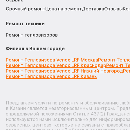
Срочный ремонт
Цена на ремонт
Доставка
Отзывы
Ко
Ремонт техники
Ремонт тепловизоров
Филиал в Вашем городе
Ремонт Тепловизора Venox LRF Москва
Ремонт Тепло
Ремонт Тепловизора Venox LRF Краснодар
Ремонт Те
Ремонт Тепловизора Venox LRF Нижний Новгород
Ре
Ремонт Тепловизора Venox LRF Казань
Предлагаем услуги по ремонту и обслуживанию любы
в Казани является неавторизованным центром. Предл
определяемой положениями Статьи 437(2) Гражданск
используются нами исключительно для информирова
сервисных центрах, которые не связаны с правообла