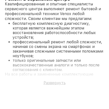
Квалифицированные и опытные специалисты
сервисного центра выполняют ремонт бытовой и
профессиональной техники Venox любой
сложности. Своим клиентам мы предлагаем:
бесплатную комплексную диагностику,
которая является важнейшим этапом
восстановления работоспособности любых
устройств;
профессиональный ремонт любой сложности,
начиная со смены экрана на смартфонах и
заканчивая сложными системными поломками
ноутбуков;
только оригинальные запчасти или
высококачественные аналоги и только после
согласования с клиентом.
На все работы и замененные комплектующие
предоставляется длительная гарантия. В случае
Развернуть
поломки по условиям гарантии, мы бесплатно
исправим ситуацию.
Наши преимущества
Преимуществами нашего сервисного центра
Venox в Казани являются:
лучшие специалисты с многолетним опытом и