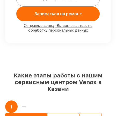
клиента
90%
деталей Venox имеются на складе в
Казани, остальные доставляются быстро
Записаться на ремонт
Фирменные детали Venox и
проверенные реплики
– для разного
Отправляя заявку, Вы соглашаетесь на
бюджета
обработку персональных данных
85%
починок занимают до 2 часов, после
приёма тепловизора
Какие этапы работы с нашим
сервисным центром Venox в
Казани
1