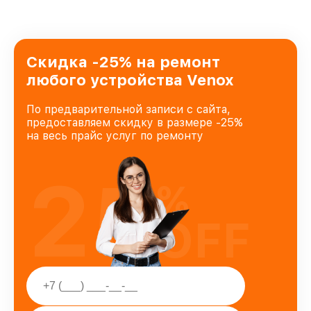
Скидка -25% на ремонт
любого устройства Venox
По предварительной записи с сайта,
предоставляем скидку в размере -25%
на весь прайс услуг по ремонту
25
%
OFF