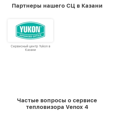
лучшим сервисным центром Venox в городе
Партнеры нашего СЦ в Казани
Казани, постоянно повышая уровень доверия
и лояльности наших клиентов.
Сервисный центр Yukon в
Казани
Частые вопросы о сервисе
тепловизора Venox 4