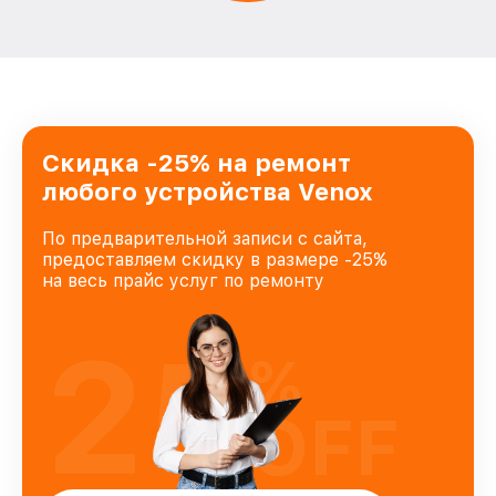
Скидка -25% на ремонт
любого устройства Venox
По предварительной записи с сайта,
предоставляем скидку в размере -25%
на весь прайс услуг по ремонту
25
%
OFF