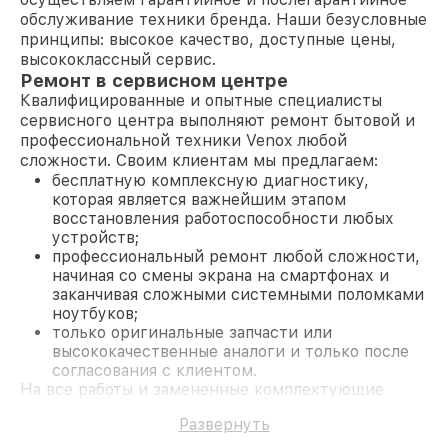
обслуживание техники бренда. Наши безусловные
принципы: высокое качество, доступные цены,
высококлассный сервис.
Ремонт в сервисном центре
Квалифицированные и опытные специалисты
сервисного центра выполняют ремонт бытовой и
профессиональной техники Venox любой
сложности. Своим клиентам мы предлагаем:
бесплатную комплексную диагностику,
которая является важнейшим этапом
восстановления работоспособности любых
устройств;
профессиональный ремонт любой сложности,
начиная со смены экрана на смартфонах и
заканчивая сложными системными поломками
ноутбуков;
только оригинальные запчасти или
высококачественные аналоги и только после
согласования с клиентом.
На все работы и замененные комплектующие
предоставляется длительная гарантия. В случае
Развернуть
поломки по условиям гарантии, мы бесплатно