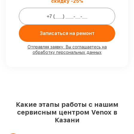
скидку -25%
Мы гарантируем:
80%
заказов выполняем в присутствии
клиента
90%
комплектующих Venox имеются на
Записаться на ремонт
складе в Казани, остальные доступны
для срочного заказа
Отправляя заявку, Вы соглашаетесь на
Фирменные детали Venox и
обработку персональных данных
проверенные реплики
– для разного
бюджета
85%
работ выполняются в тот же день,
при незамедлительном начале работ
Какие этапы работы с нашим
сервисным центром Venox в
Казани