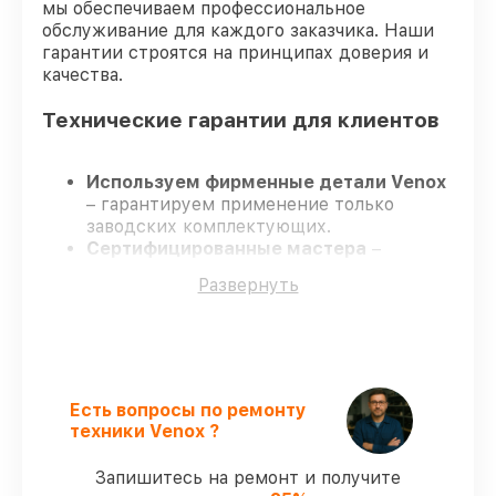
мы обеспечиваем профессиональное
обслуживание для каждого заказчика. Наши
гарантии строятся на принципах доверия и
качества.
Технические гарантии для клиентов
Используем фирменные детали Venox
– гарантируем применение только
заводских комплектующих.
Сертифицированные мастера
–
проходят постоянное обучение, что
Развернуть
обеспечивает надёжную работу
устройства после ремонта.
Заканчиваем ремонт в четко
оговоренные сроки
– ремонт
тепловизора Venox 4 без задержек.
Поддержка после ремонта
– все
Есть вопросы по ремонту
работы и запчасти защищены
техники Venox ?
гарантийной поддержкой до 3 лет.
Запишитесь на ремонт и получите