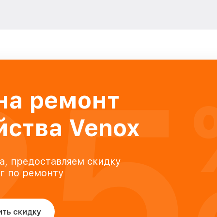
25
на ремонт
йства Venox
а, предоставляем скидку
уг по ремонту
ить скидку