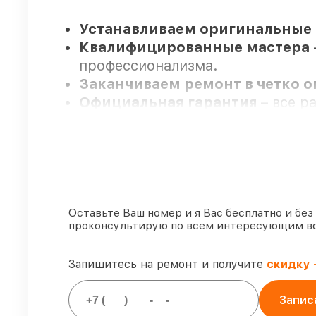
Устанавливаем оригинальные 
Квалифицированные мастера
профессионализма.
Заканчиваем ремонт в четко 
Официальная гарантия
– все р
Мы гарантируем:
80%
работ проводим с возможно
90%
запчастей Venox имеются на 
Оставьте Ваш номер и я Вас бесплатно и без
проконсультирую по всем интересующим в
Подлинные запчасти Venox и 
85%
работ исполняются за 1–2 ча
Запишитесь на ремонт и получите
скидку 
Запис