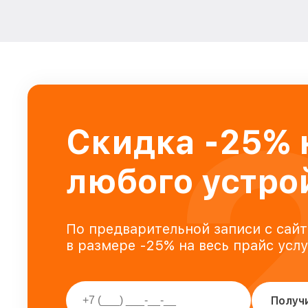
Скидка -25% 
любого устро
По предварительной записи с сайт
в размере -25% на весь прайс усл
Получ