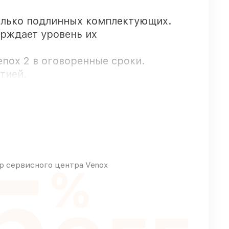
олько подлинных комплектующих.
ерждает уровень их
enox 2 в оговоренные сроки.
тией.
рочного заказа
5
 сервисного центра Venox
%