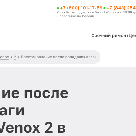
+7 (800) 101-17-59
+7 (843) 254
Служба техподдержки Venox
Работаем с
09:00
д
- бесплатно по России
Срочный ремонт
Це
Venox
2
/
/
Восстановление после попадания влаги
ие после
аги
Venox 2 в